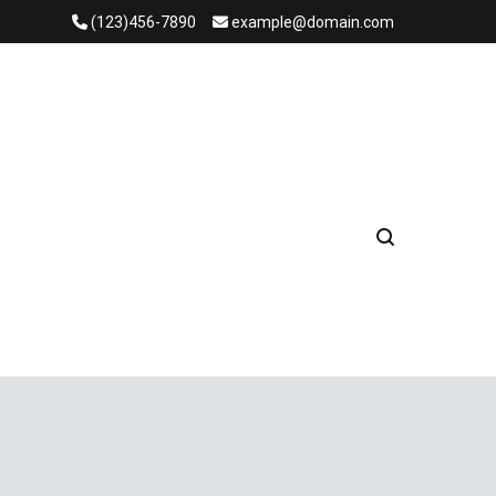
(123)456-7890
example@domain.com